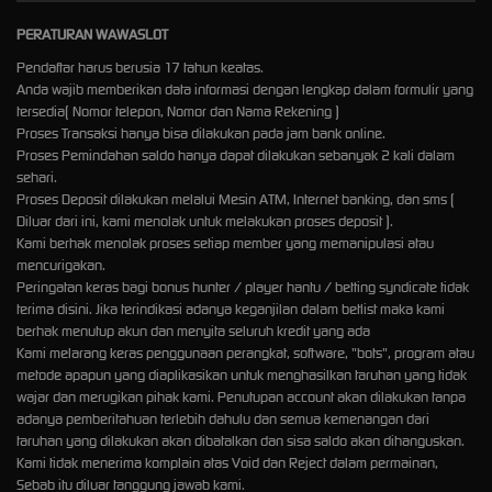
PERATURAN WAWASLOT
Pendaftar harus berusia 17 tahun keatas.
Anda wajib memberikan data informasi dengan lengkap dalam formulir yang
tersedia( Nomor telepon, Nomor dan Nama Rekening )
Proses Transaksi hanya bisa dilakukan pada jam bank online.
Proses Pemindahan saldo hanya dapat dilakukan sebanyak 2 kali dalam
sehari.
Proses Deposit dilakukan melalui Mesin ATM, Internet banking, dan sms (
Diluar dari ini, kami menolak untuk melakukan proses deposit ).
Kami berhak menolak proses setiap member yang memanipulasi atau
mencurigakan.
Peringatan keras bagi bonus hunter / player hantu / betting syndicate tidak
terima disini. Jika terindikasi adanya keganjilan dalam betlist maka kami
berhak menutup akun dan menyita seluruh kredit yang ada
Kami melarang keras penggunaan perangkat, software, "bots", program atau
metode apapun yang diaplikasikan untuk menghasilkan taruhan yang tidak
wajar dan merugikan pihak kami. Penutupan account akan dilakukan tanpa
adanya pemberitahuan terlebih dahulu dan semua kemenangan dari
taruhan yang dilakukan akan dibatalkan dan sisa saldo akan dihanguskan.
Kami tidak menerima komplain atas Void dan Reject dalam permainan,
Sebab itu diluar tanggung jawab kami.