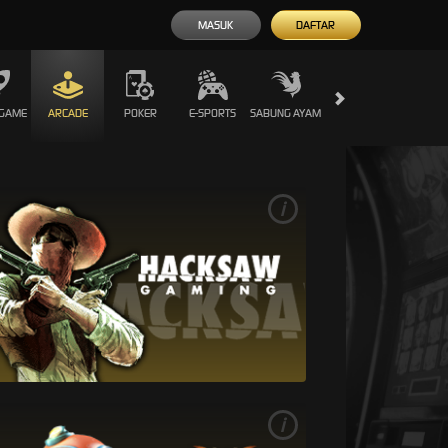
MASUK
DAFTAR
 GAME
ARCADE
POKER
E-SPORTS
SABUNG AYAM
PROMOSI
i
i