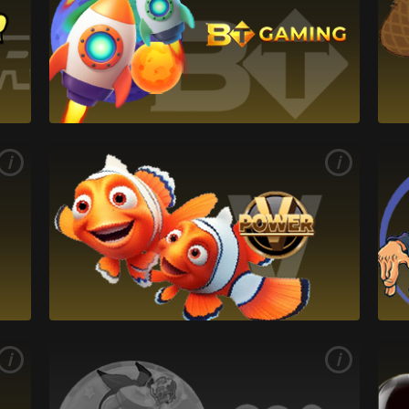
i
i
i
i