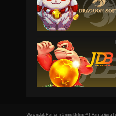
Wawaslot: Platform Game Online #1 Paling Seru Ta