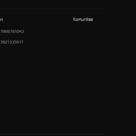
an
Komunitas
87866781043
83821335617