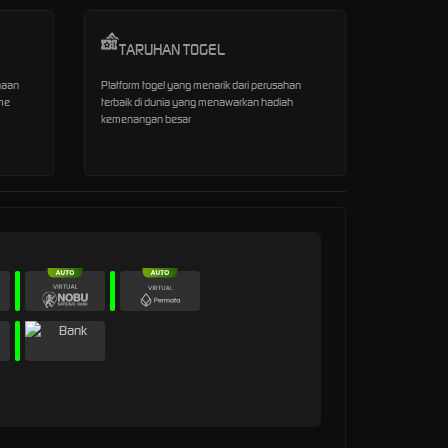
TARUHAN TOGEL
haan
Platform togel yang menarik dari perusahan
ame
terbaik di dunia yang menawarkan hadiah
kemenangan besar