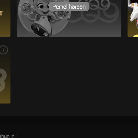
i
hun Ini!