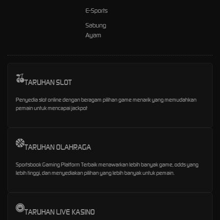
E-Sports
Sabung
Ayam
TARUHAN SLOT
Penyedia slot online dengan beragam pilihan game menarik yang memudahkan
pemain untuk mencapai jackpot
TARUHAN OLAHRAGA
Sportsbook Gaming Platform Terbaik menawarkan lebih banyak game, odds yang
lebih tinggi, dan menyediakan pilihan yang lebih banyak untuk pemain.
TARUHAN LIVE KASINO