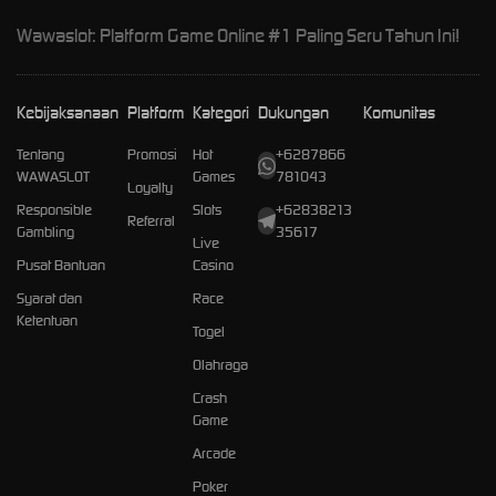
Wawaslot: Platform Game Online #1 Paling Seru Tahun Ini!
Kebijaksanaan
Platform
Kategori
Dukungan
Komunitas
Tentang
Promosi
Hot
+6287866
WAWASLOT
Games
781043
Loyalty
Responsible
Slots
+62838213
Referral
Gambling
35617
Live
Pusat Bantuan
Casino
Syarat dan
Race
Ketentuan
Togel
Olahraga
Crash
Game
Arcade
Poker