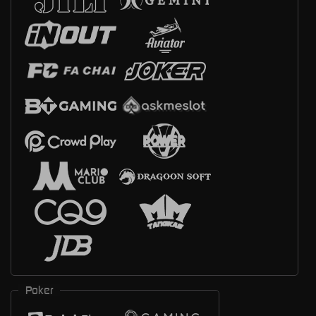
Poker