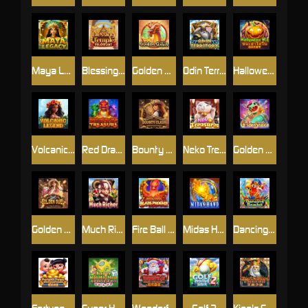
Maya Legacy
Blessing Temple
Golden Qilin
Odin Territory
Halloween Win
Volcanic Legend
Red Dragon’s Treasure
Bounty Clash
Neko Treasures
Golden Snake
Golden Duel
Much Richer
Fire Ball Blaze Phoenix
Midas Hand
Dancing Samba