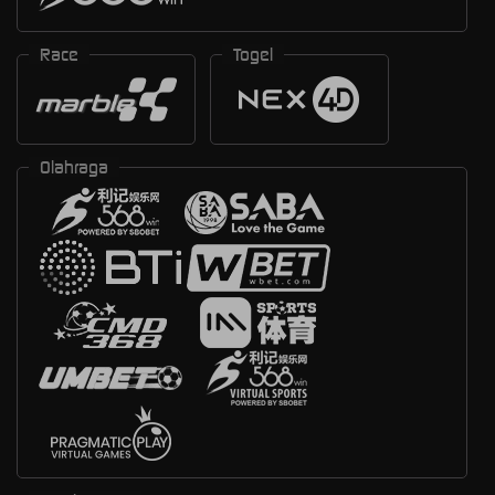
Race
Togel
Olahraga