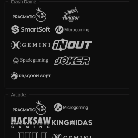
Crash Game
Arcade