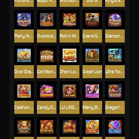
Fortune Twins
Super Hoo Hey How
Wonderful Christmas
Golf 2
King's Sword
Party Night
Overlord & Concubine
Roll in Money
Grand Sheriff
Diamond Mogul
Over Dragon's Gate
Get Money
Zhen Long Ju Bao
Great Lion
Ultra Treasure
Caishen Coming
Candy Dynasty
LU LING QI
Many Beauties
Dragon's Treasure