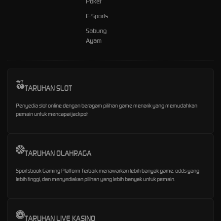
Poker
E-Sports
Sabung
Ayam
TARUHAN SLOT
Penyedia slot online dengan beragam pilihan game menarik yang memudahkan
pemain untuk mencapai jackpot
TARUHAN OLAHRAGA
Sportsbook Gaming Platform Terbaik menawarkan lebih banyak game, odds yang
lebih tinggi, dan menyediakan pilihan yang lebih banyak untuk pemain.
TARUHAN LIVE KASINO