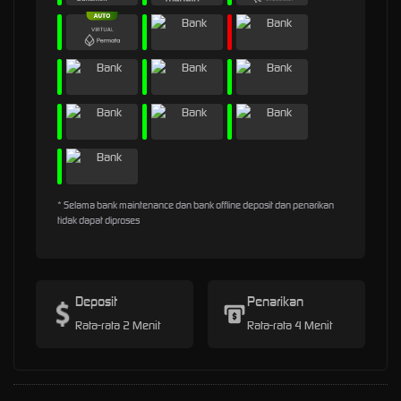
* Selama bank maintenance dan bank offline deposit dan penarikan
tidak dapat diproses
Deposit
Penarikan
Rata-rata 2 Menit
Rata-rata 4 Menit