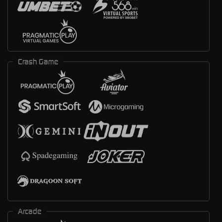
Crash Game
Arcade