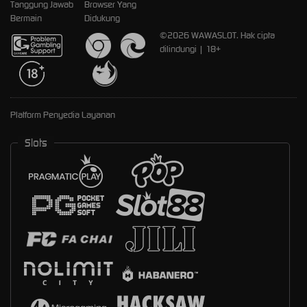
Tanggung Jawab
Browser Yang
Bermain
Didukung
©2026 WAWASLOT. Hak cipta
dilindungi | 18+
Platform Penyedia Layanan
Slots