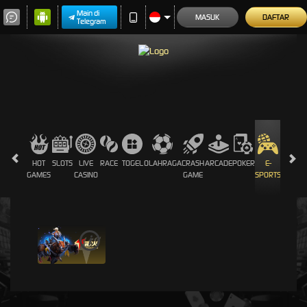
Main di
MASUK
DAFTAR
Telegram
HOT
SLOTS
LIVE
RACE
TOGEL
OLAHRAGA
CRASH
ARCADE
POKER
E-
SABUN
GAMES
CASINO
GAME
SPORTS
AYAM
i